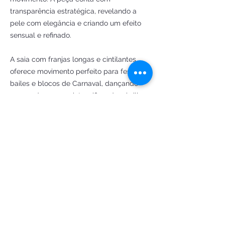
transparência estratégica, revelando a
pele com elegância e criando um efeito
sensual e refinado.
A saia com franjas longas e cintilantes
oferece movimento perfeito para festas,
bailes e blocos de Carnaval, dançando
com cada passo e intensificando o brilho.
Acompanha luvas luxuosas, adereço de
cabeça temático e piteira brilhante,
completando o visual clássico e
imponente das musas da era do jazz
Vestido M veste:
Busto até 95 cm
Cintura até 77 cm
Quadril até 109 cm