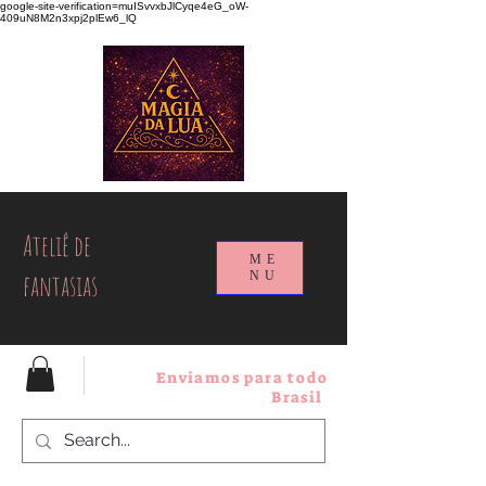
google-site-verification=muISvvxbJlCyqe4eG_oW-
409uN8M2n3xpj2plEw6_lQ
Ateliê de
ME
fantasias
NU
Enviamos para todo
Brasil