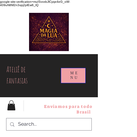
google-site-verification=muISvvxbJlCyqe4eG_oW-
409uN8M2n3xpj2plEw6_lQ
Ateliê de
ME
fantasias
NU
Enviamos para todo
Brasil