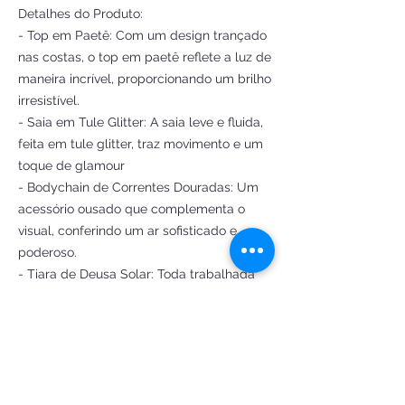
Detalhes do Produto:
- Top em Paetê: Com um design trançado
nas costas, o top em paetê reflete a luz de
maneira incrível, proporcionando um brilho
irresistível.
- Saia em Tule Glitter: A saia leve e fluida,
feita em tule glitter, traz movimento e um
toque de glamour
- Bodychain de Correntes Douradas: Um
acessório ousado que complementa o
visual, conferindo um ar sofisticado e
poderoso.
- Tiara de Deusa Solar: Toda trabalhada
em metal, a tiara é o toque final perfeito,
elevando ainda mais sua presença.
- Braceletes Metalizados: Quatro
braceletes que adicionam um charme
extra e completam o look com elegância.
Transforme-se na verdadeira Deusa Solar