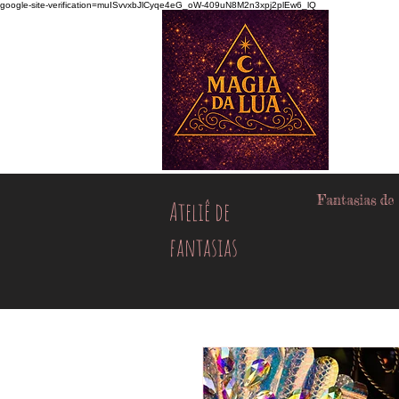
google-site-verification=muISvvxbJlCyqe4eG_oW-409uN8M2n3xpj2plEw6_lQ
Fantasias de
Ateliê de
fantasias