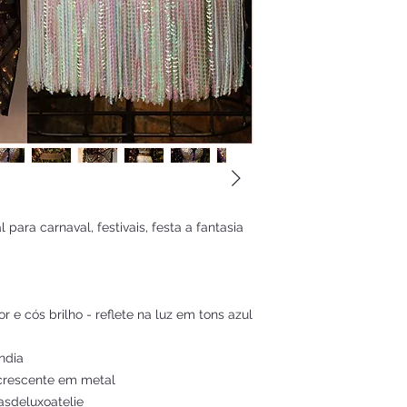
al para carnaval, festivais, festa a fantasia
or e cós brilho - reflete na luz em tons azul
ndia
 crescente em metal
asdeluxoatelie