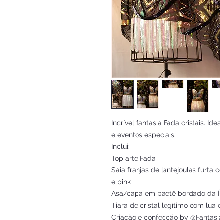
Incrível fantasia Fada cristais. Ide
e eventos especiais.
Inclui:
Top arte Fada
Saia franjas de lantejoulas furta c
e pink
Asa/capa em paetê bordado da Í
Tiara de cristal legítimo com lua
Criação e confecção by @Fantasi