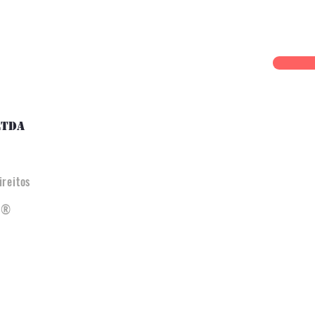
LTDA
reitos
ra®