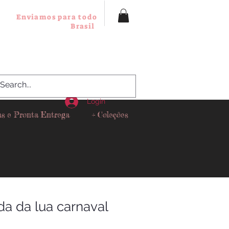
Enviamos para todo
Brasil
Login
as e Pronta Entrega
+ Coleções
da da lua carnaval