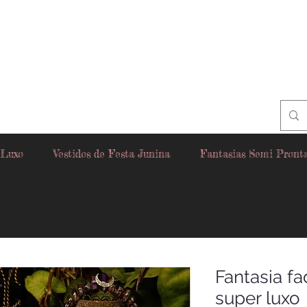
 Luxo
Vestidos de Festa Junina
Fantasias Semi Pront
Fantasia fa
super luxo