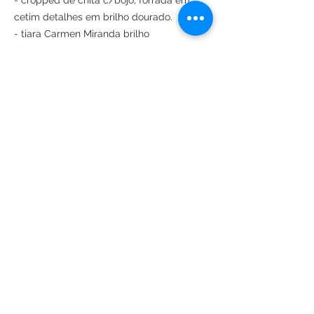
- cropped de chita c/bojo, forrada em 
cetim detalhes em brilho dourado.

- tiara Carmen Miranda brilho

- kit 6 colares: 1 pérolas (grande)  5 
brancas e douradas (médias) e 

- 10 pulseiras

Confeccionada sob medida ✂️

Acabamento impecável ❤ 

 Vista-se de Carmen Miranda de corpo e 
alma e divirta-se!!!
Encomendar
FANTASIAS DE LUXO ATELIE LTDA
CNPJ:
34.951.549
/0001-83
Ouro Preto/MG