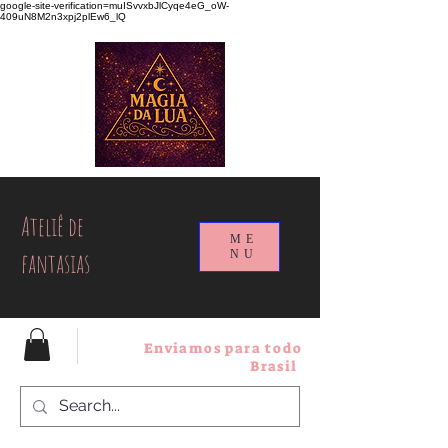
google-site-verification=muISvvxbJlCyqe4eG_oW-
409uN8M2n3xpj2plEw6_lQ
Ateliê de
ME
fantasias
NU
Enviamos para todo
Brasil