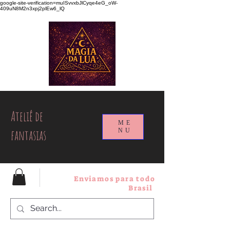
google-site-verification=muISvvxbJlCyqe4eG_oW-
409uN8M2n3xpj2plEw6_lQ
Ateliê de
ME
fantasias
NU
Enviamos para todo
Brasil