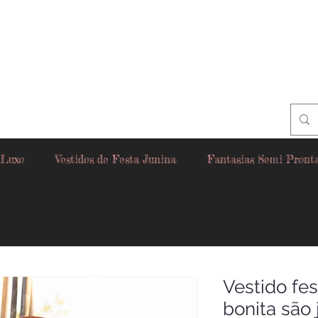
 Luxo
Vestidos de Festa Junina
Fantasias Semi Pront
Vestido fes
bonita são 