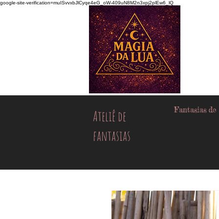
google-site-verification=muISvvxbJlCyqe4eG_oW-409uN8M2n3xpj2plEw6_lQ
Fantasias de
Ateliê de
fantasias