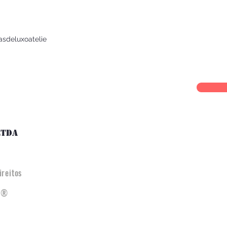
asdeluxoatelie
LTDA
reitos
ra®