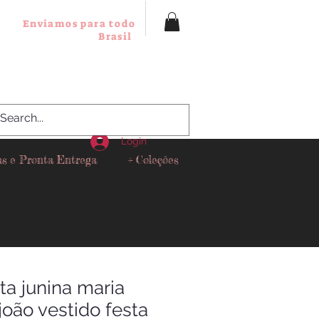
Enviamos para todo
Brasil
Login
as e Pronta Entrega
+ Coleções
ta junina maria
joão vestido festa