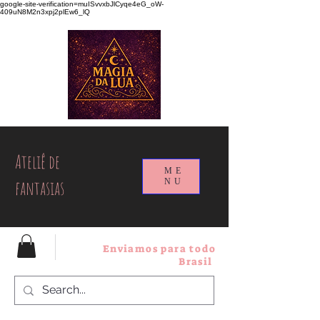
google-site-verification=muISvvxbJlCyqe4eG_oW-
409uN8M2n3xpj2plEw6_lQ
Ateliê de
ME
fantasias
NU
Enviamos para todo
Brasil