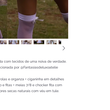
da com tecidos de uma noiva de verdade.
ccionada por @Fantasiasdeluxoatelie
érolas e organza + ciganinha em detalhes
o e fitas + meias 7/8 e chocker fita com
lores secas naturais com véu em tule.