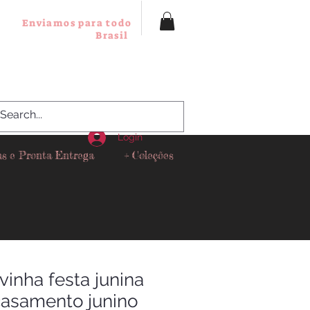
Enviamos para todo
Brasil
Login
as e Pronta Entrega
+ Coleções
vinha festa junina
asamento junino