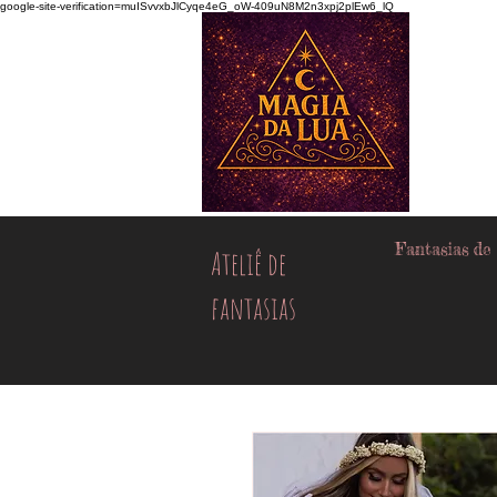
google-site-verification=muISvvxbJlCyqe4eG_oW-409uN8M2n3xpj2plEw6_lQ
Fantasias de
Ateliê de
fantasias