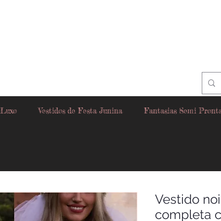
 Luxo
Vestidos de Festa Junina
Fantasias Semi Pront
Vestido noi
completa c