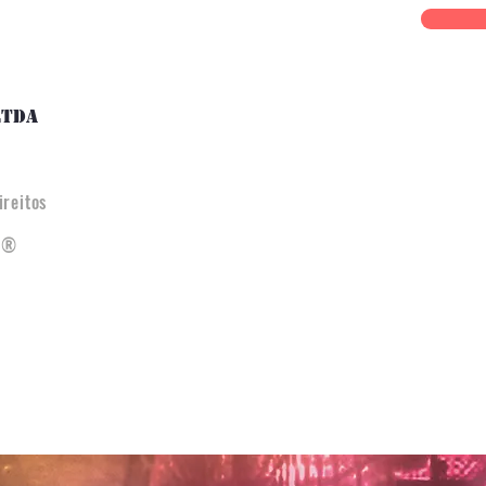
LTDA
reitos
ra®