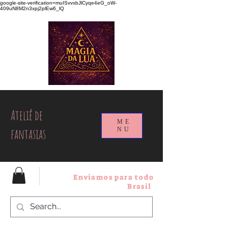
google-site-verification=muISvvxbJlCyqe4eG_oW-
409uN8M2n3xpj2plEw6_lQ
Ateliê de
ME
fantasias
NU
Enviamos para todo
Brasil