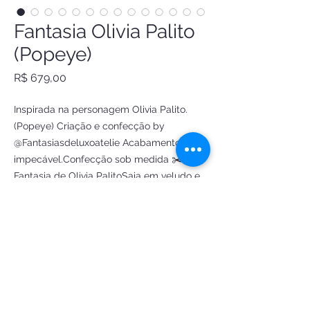
Fantasia Olivia Palito
(Popeye)
Preço
R$ 679,00
Inspirada na personagem Olivia Palito. 
(Popeye) Criação e confecção by 
@Fantasiasdeluxoatelie Acabamento 
impecável.Confecção sob medida ✂️
Fantasia de Olivia PalitoSaia em veludo e 
rendaCiganinha em suedeLuvinhas com 
babados e rendaMeia Lacinho para o 
cabelo
Encomendar