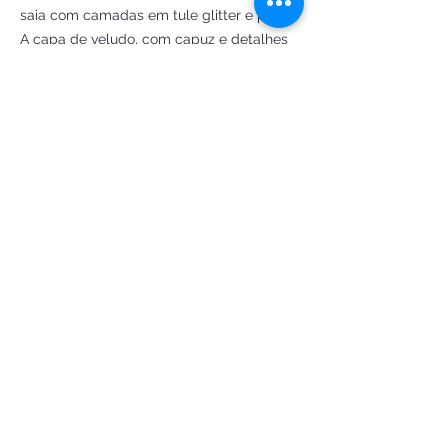
saia com camadas em tule glitter e paetê. 
A capa de veludo, com capuz e detalhes 
em dourado, complementa o visual real 
desta fantasia. E para completar o look, a 
coroa de rainha, cetro e colar estão 
incluídos. Se prepare para reinar nas 
festas à fantasia e eventos temáticos com 
esta deslumbrante fantasia da rainha de 
copas.
Encomendar
FANTASIAS DE LUXO ATELIE LTDA
CNPJ:
34.951.549
/0001-83
Ouro Preto/MG
© 2026 Magia da Lua — todos os direitos