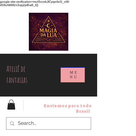
google-site-verification=muISvvxbJlCyqe4eG_oW-
409uN8M2n3xpj2plEw6_lQ
Ateliê de
ME
fantasias
NU
Enviamos para todo
Brasil