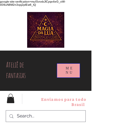
google-site-verification=muISvvxbJlCyqe4eG_oW-
409uN8M2n3xpj2plEw6_lQ
Ateliê de
ME
fantasias
NU
Enviamos para todo
Brasil