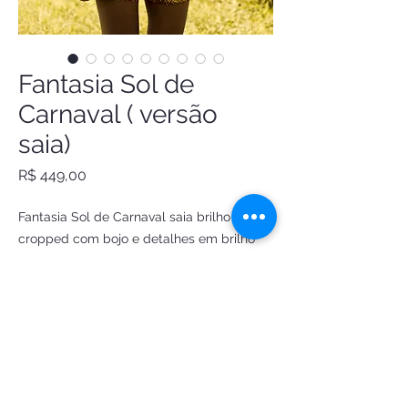
Fantasia Sol de
Carnaval ( versão
saia)
Preço
R$ 449,00
Fantasia Sol de Carnaval saia brilho
cropped com bojo e detalhes em brilho
tiara sol
Os acessórios são vendidos
separadamente kit com 2 colares
dourados facetados é R$45 ou R$25 cada