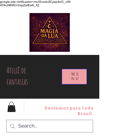
google-site-verification=muISvvxbJlCyqe4eG_oW-
409uN8M2n3xpj2plEw6_lQ
Ateliê de
ME
fantasias
NU
Enviamos para todo
Brasil