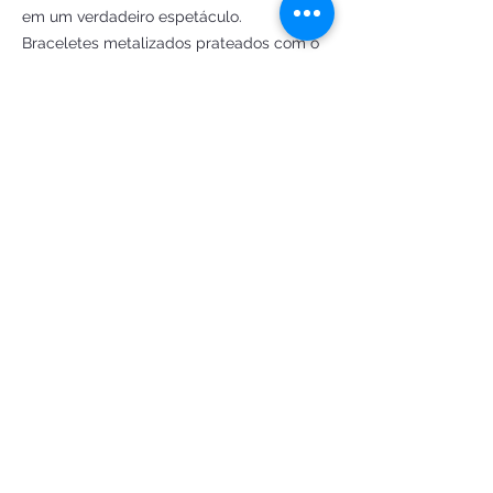
em um verdadeiro espetáculo.
Braceletes metalizados prateados com o
“X” da Xuxa: acessórios brilhantes que
reforçam a identidade da Rainha dos
Baixinhos e completam o visual com muito
estilo.
Indicado para:
Festas à fantasia
Eventos temáticos anos 80/90
Carnaval e apresentações especiais
Fãs nostálgicos da Xuxa que desejam um
look inesquecível
Com acabamento artesanal e tecido de
alto padrão, essa fantasia é uma
verdadeira joia para quem quer se
destacar e reviver o brilho de uma época
mágica da TV.