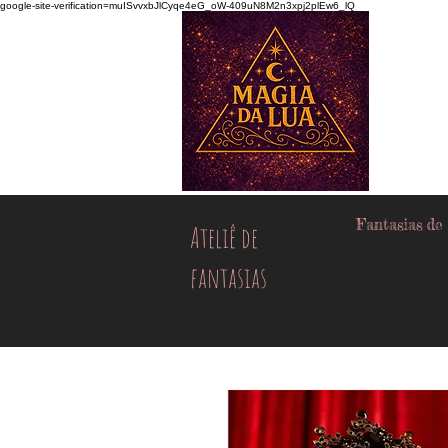
google-site-verification=muISvvxbJlCyqe4eG_oW-409uN8M2n3xpj2plEw6_lQ
Fantasias de
Ateliê de
fantasias