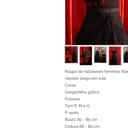
Roupa de halloween feminina Rainh
Vestido longo em tule
Coroa
Gargantilha gótica
Pulseira
Tam P, M e G
P veste:
Busto: 82 - 85 cm
Cintura 66 - 69 cm