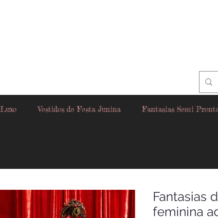
 Luxo
Vestidos de Festa Junina
Fantasias Semi Pront
Fantasias 
feminina a