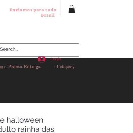
Enviamos para todo
Brasil
Login
as e Pronta Entrega
+ Coleções
de halloween
dulto rainha das