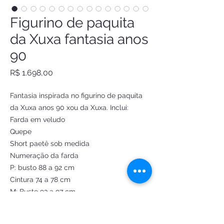
Figurino de paquita
da Xuxa fantasia anos
90
Preço
R$ 1.698,00
Fantasia inspirada no figurino de paquita
da Xuxa anos 90 xou da Xuxa. Inclui:
Farda em veludo
Quepe
Short paetê sob medida
Numeração da farda
P: busto 88 a 92 cm
Cintura 74 a 78 cm
M: Busto 93 a 97 cm
Cintura 79 a 83 cm
G: Busto 98 a 102 cm