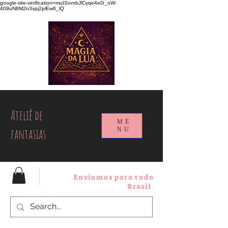
google-site-verification=muISvvxbJlCyqe4eG_oW-
409uN8M2n3xpj2plEw6_lQ
Ateliê de
ME
fantasias
NU
Enviamos para todo
Brasil