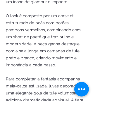
um ícone de glamour e impacto.
O look é composto por um corselet
estruturado de poás com botões
pompons vermelhos, combinando com
um short de paetê que traz brilho e
modernidade. A peça ganha destaque
com a saia longa em camadas de tule
preto e branco, criando movimento e
imponência a cada passo.
Para completar, a fantasia acompanha
meia-calça estilizada, luvas decoradas, e
uma elegante gola de tule volumosa que
adiciona dramaticidade ao visual. A tiara
com chapeuzinho cônico dá o toque final
divertido e fashion, enquanto o balão
metalizado com suporte reforça o ar
enigmático e lúdico da produção.