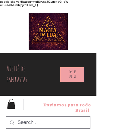
google-site-verification=muISvvxbJlCyqe4eG_oW-
409uN8M2n3xpj2plEw6_lQ
Ateliê de
ME
fantasias
NU
Enviamos para todo
Brasil