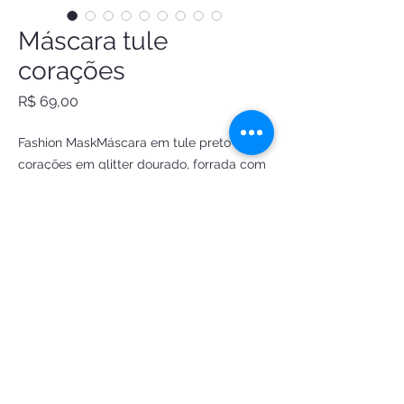
Máscara tule
corações
Preço
R$ 69,00
Fashion MaskMáscara em tule preto com 
corações em glitter dourado, forrada com 
tecido algodão e ajuste nasal. Taxa de 
envio R$15
Encomendar
FANTASIAS DE LUXO ATELIE LTDA
CNPJ:
34.951.549
/0001-83
Ouro Preto/MG