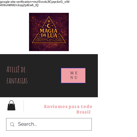
google-site-verification=muISvvxbJlCyqe4eG_oW-
409uN8M2n3xpj2plEw6_lQ
Ateliê de
ME
fantasias
NU
Enviamos para todo
Brasil