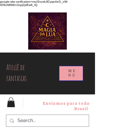
google-site-verification=muISvvxbJlCyqe4eG_oW-
409uN8M2n3xpj2plEw6_lQ
Ateliê de
ME
fantasias
NU
Enviamos para todo
Brasil