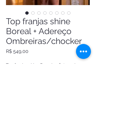
Top franjas shine
Boreal + Adereço
Ombreiras/chocker
Preço
R$ 549,00
Top franjas shine Boreal, reflete na luz em 
tons dourado, rosa e azul.Tam 40, 42 e 
44/P, M e G
Encomendar
FANTASIAS DE LUXO ATELIE LTDA
CNPJ:
34.951.549
/0001-83
Ouro Preto/MG