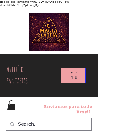
google-site-verification=muISvvxbJlCyqe4eG_oW-
409uN8M2n3xpj2plEw6_lQ
Ateliê de
ME
fantasias
NU
Enviamos para todo
Brasil