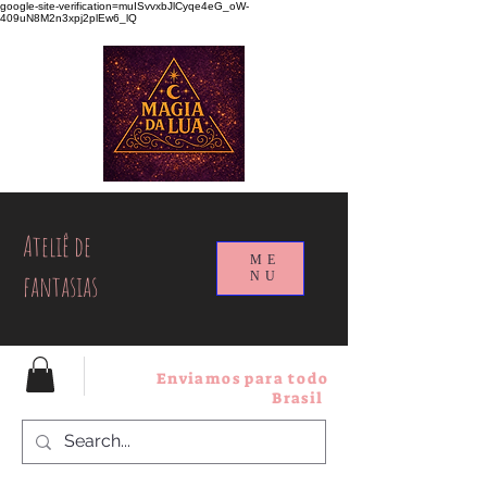
google-site-verification=muISvvxbJlCyqe4eG_oW-
409uN8M2n3xpj2plEw6_lQ
Ateliê de
ME
fantasias
NU
Enviamos para todo
Brasil