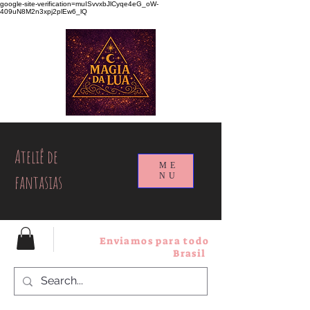
google-site-verification=muISvvxbJlCyqe4eG_oW-
409uN8M2n3xpj2plEw6_lQ
Ateliê de
ME
fantasias
NU
Enviamos para todo
Brasil