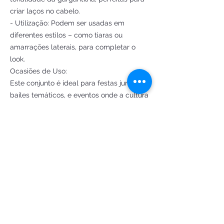
criar laços no cabelo.
- Utilização: Podem ser usadas em
diferentes estilos – como tiaras ou
amarrações laterais, para completar o
look.
Ocasiões de Uso:
Este conjunto é ideal para festas juninas,
bailes temáticos, e eventos onde a cultura
caipira é celebrada. Com um toque
moderno, você poderá dançar e se divertir
com muito estilo, sem perder a essência
das festas tradicionais.
Com "Amor Junino", você será um
verdadeiro ícone de moda, unindo
tradição e contemporaneidade em um
visual adorável. Prepare-se para encantar
a todos!
G5 - busto 106 cm