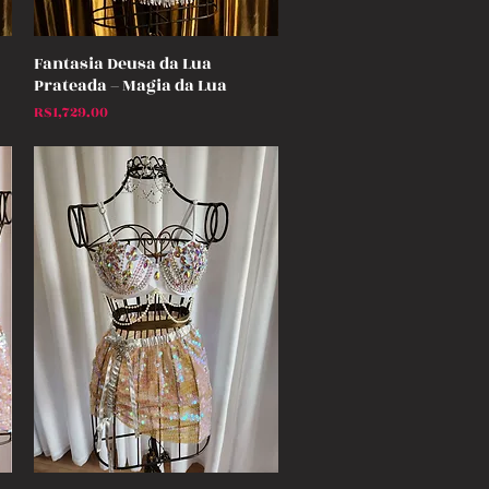
Fantasia Deusa da Lua
Quick View
Prateada – Magia da Lua
Price
R$1,729.00