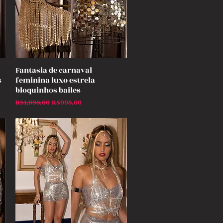
Fantasia de carnaval
Quick View
s
feminina luxo estrela
bloquinhos bailes
Regular Price
Sale Price
R$1,098.00
R$998.00