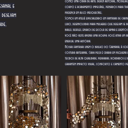
como uma obra de arte: design autoral, modela
esanal e
corpo e acabamento impecável, pensados para tr
presença em algo inesquecível.
e desejam
Somos um ateliê especializado em fantasias de carna
ade,
luxo, desenvolvidas para mulheres que desejam se 
bailes, desfiles, ensaios de escola de samba e evento
você não veste apenas uma roupa: você ativa um 
energia, uma história.
Nossas fantasias unem o brilho do Carnaval à sofi
costura artesanal. Cada peça é criada em pequena 
tecidos de alta qualidade, pedrarias, bordados e 
garantem impacto visual, conforto e caimento pe