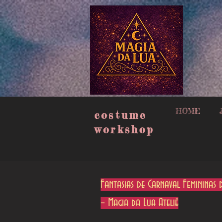
google-site-verification=muISvvxbJlCyqe4eG_oW-409uN8M2n3xpj2plEw6_lQ
HOME
costume
workshop
Fantasias de Carnaval Femininas
– Magia da Lua Ateliê