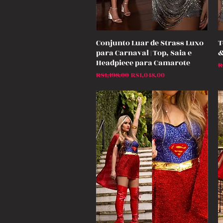
Conjunto Luar de Strass Luxo
T
Quick View
para Carnaval | Top, Saia e
&
Headpiece para Camarote
R
R
Regular Price
Sale Price
R$1,198.00
R$1,048.00