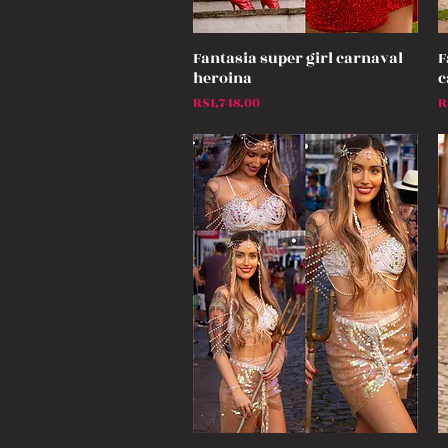
Fantasia super girl carnaval
F
Quick View
heroina
c
Price
P
R$1,748.00
R