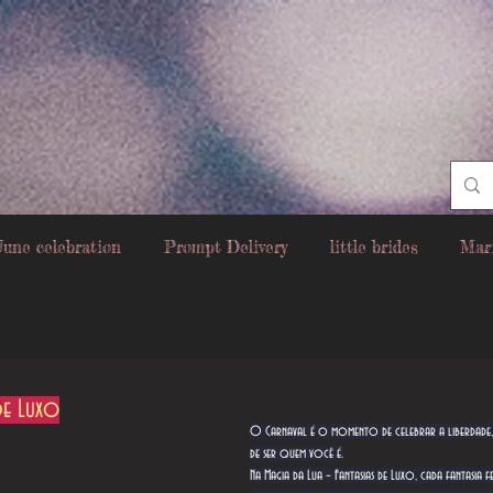
June celebration
Prompt Delivery
little brides
Mar
 de Luxo
O Carnaval é o momento de celebrar a liberdade,
de ser quem você é.
Na Magia da Lua – Fantasias de Luxo, cada fantasia f