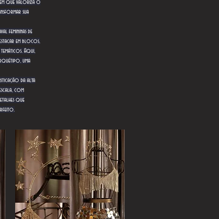
gem que valoriza o
ansformar sua
val femininas de
destacar em blocos,
s temáticos. Aqui,
arquétipo, uma
sticação da alta
escala, com
detalhes que
rfeito.