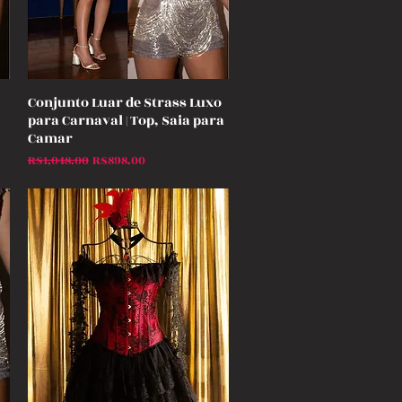
Conjunto Luar de Strass Luxo
Quick View
para Carnaval | Top, Saia para
Camar
Regular Price
Sale Price
R$1,048.00
R$898.00