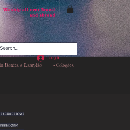
We ship all over Brazil
and abroad
Log In
ia Bonita e Lampião
+ Coleções
 a beleza e a força
eminina é criada