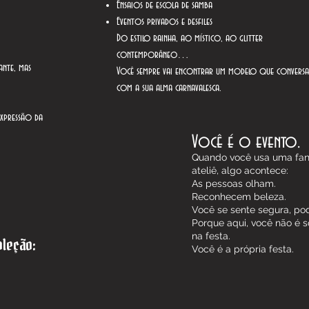
Ensaios de escola de samba
Eventos privados e desfiles
Do estilo rainha, ao místico, ao glitter
contemporâneo…
ante, mas
Você sempre vai encontrar um modelo que conversa
com a sua alma carnavalesca.
expressão da
Você é o evento.
Quando você usa uma fan
ateliê, algo acontece:
As pessoas olham.
Reconhecem beleza.
Você se sente segura, po
Porque aqui, você não é 
na festa.
leção:
Você é a própria festa.