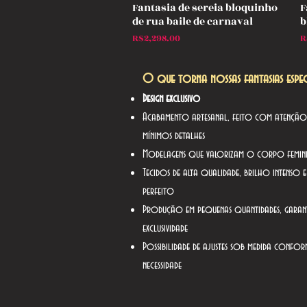
Fantasia de sereia bloquinho
F
Quick View
de rua baile de carnaval
b
Price
P
R$2,298.00
R
O que torna nossas fantasias especi
Design exclusivo
Acabamento artesanal, feito com atençã
mínimos detalhes
Modelagens que valorizam o corpo femin
Tecidos de alta qualidade, brilho intenso 
perfeito
Produção em pequenas quantidades, garan
exclusividade
Possibilidade de ajustes sob medida confor
necessidade