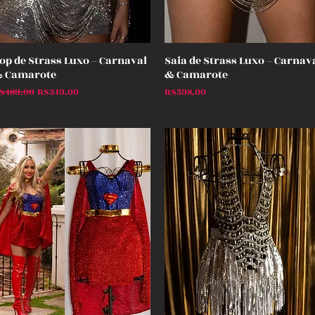
op de Strass Luxo – Carnaval
Saia de Strass Luxo – Carnav
Quick View
Quick View
 Camarote
& Camarote
egular Price
Sale Price
Price
$489.00
R$349.00
R$598.00