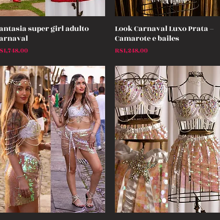
antasia super girl adulto
Look Carnaval Luxo Prata –
Quick View
Quick View
arnaval
Camarote e bailes
rice
Price
$1,748.00
R$1,248.00