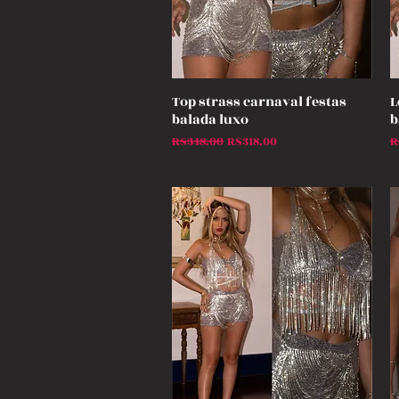
Top strass carnaval festas
L
Quick View
balada luxo
b
Regular Price
Sale Price
R
R$348.00
R$318.00
R