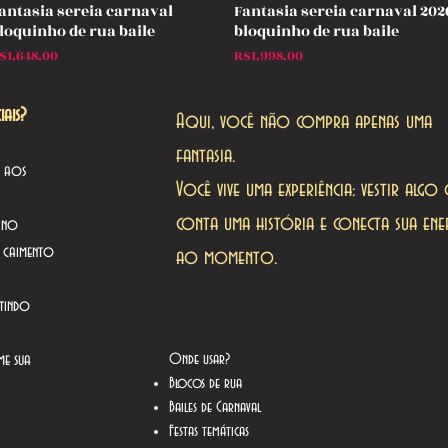
antasia sereia carnaval
Fantasia sereia carnaval 202
Quick View
Quick View
loquinho de rua baile
bloquinho de rua baile
rice
Price
$1,648.00
R$1,998.00
ais?
Aqui, você não compra apenas uma
fantasia.
o aos
Você vive uma experiência: vestir algo
conta uma história e conecta sua ene
ino
e caimento
ao momento.
tindo
me sua
Onde usar?
Blocos de rua
Bailes de Carnaval
Festas temáticas