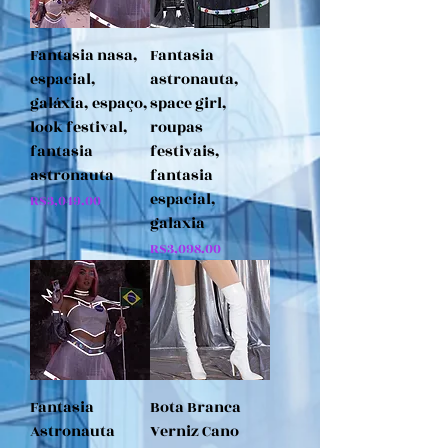
Fantasia nasa,
Fantasia
espacial,
astronauta,
galáxia, espaço,
space girl,
look festival,
roupas
fantasia
festivais,
astronauta
fantasia
espacial,
Price
R$3,049.00
galaxia
Price
R$3,098.00
Fantasia
Bota Branca
Astronauta
Verniz Cano