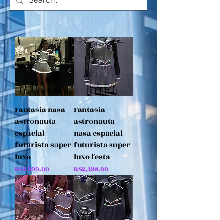
Fantasia nasa
Fantasia
astronauta
astronauta
espacial
nasa espacial
futurista super
futurista super
luxo
luxo festa
Price
Price
R$1,999.00
R$2,398.00