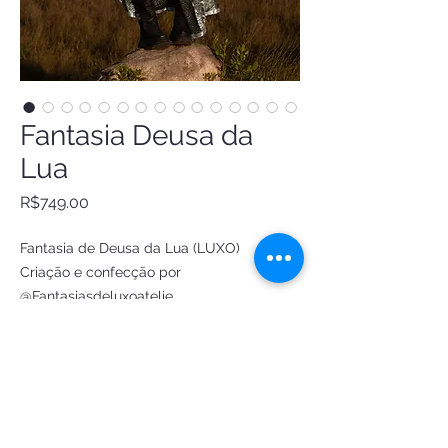
Fantasia Deusa da
Lua
Price
R$749.00
Fantasia de Deusa da Lua (LUXO)

Criação e confecção por 
@Fantasiasdeluxoatelie 

- Saia longa de 2 fendas em brilho

- short de vinil

- cropped com bojo, metalizado e 
detalhes em brilho

tiara Deusa da Lua
