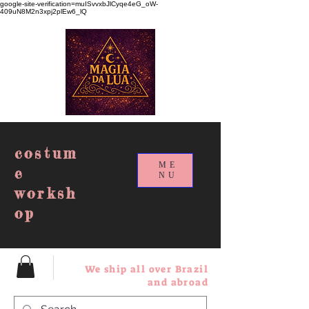
google-site-verification=muISvvxbJlCyqe4eG_oW-
409uN8M2n3xpj2plEw6_lQ
costum
ME
e
NU
worksh
op
We ship all over Brazil
and abroad