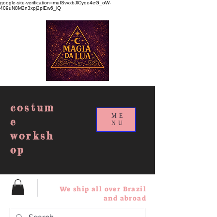
google-site-verification=muISvvxbJlCyqe4eG_oW-
409uN8M2n3xpj2plEw6_lQ
costum
ME
e
NU
worksh
op
We ship all over Brazil
and abroad