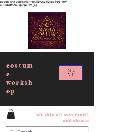
google-site-verification=muISvvxbJlCyqe4eG_oW-
409uN8M2n3xpj2plEw6_lQ
costum
ME
e
NU
worksh
op
We ship all over Brazil
and abroad