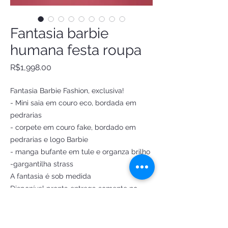
Fantasia barbie
humana festa roupa
Price
R$1,998.00
Fantasia Barbie Fashion, exclusiva!
- Mini saia em couro eco, bordada em
pedrarias
- corpete em couro fake, bordado em
pedrarias e logo Barbie
- manga bufante em tule e organza brilho
-gargantilha strass
A fantasia é sob medida
Disponível pronta entrega somente no
Tam PP
Veste
Busto 83 cm