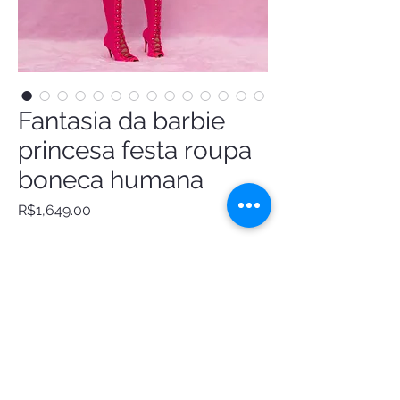
Fantasia da barbie
princesa festa roupa
boneca humana
Price
R$1,649.00
Fantasia Barbie Princess, inspirada nos
looks da boneca Barbie anos 80/90
Inclui:- saia brilho e tule- corpete em
couro eco, bordado a mão em pedrarias e
logo Barbie glitter- choker fita Strass-
manga bufante Criação e confecção by
@Fantasiasdeluxoatelie