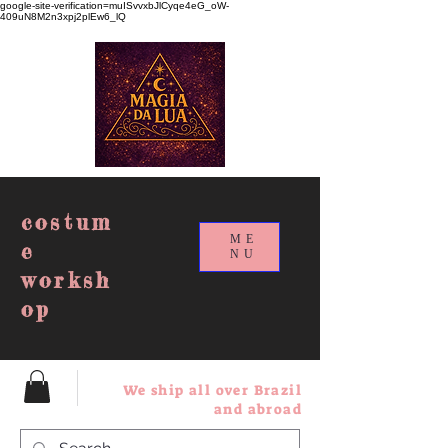
google-site-verification=muISvvxbJlCyqe4eG_oW-
409uN8M2n3xpj2plEw6_lQ
costum
ME
e
NU
worksh
op
We ship all over Brazil
and abroad