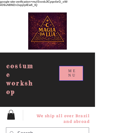
google-site-verification=muISvvxbJlCyqe4eG_oW-
409uN8M2n3xpj2plEw6_lQ
costum
ME
e
NU
worksh
op
We ship all over Brazil
and abroad