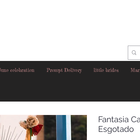
June celebration
Prompt Delivery
little brides
Mar
Fantasia C
Esgotado