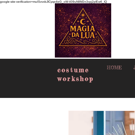
google-site-verification=muISvvxbJlCyqe4eG_oW-409uN8M2n3xpj2plEw6_lQ
HOME
costume
workshop