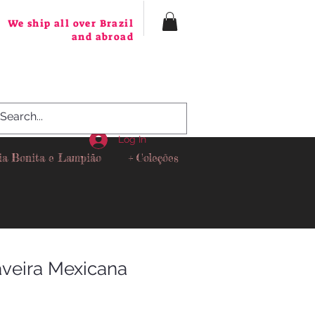
We ship all over Brazil
and abroad
Log In
ia Bonita e Lampião
+ Coleções
aveira Mexicana