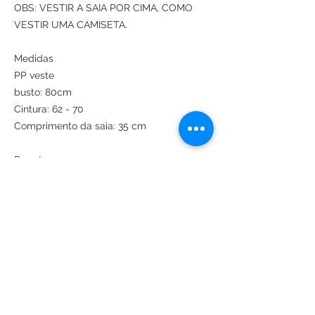
OBS: VESTIR A SAIA POR CIMA, COMO
VESTIR UMA CAMISETA.
Medidas
PP veste
busto: 80cm
Cintura: 62 - 70
Comprimento da saia: 35 cm
P veste:
Busto: 80 - 84cm
Cintura: 67 - 74cm
Comprimento da saia 36cm
M veste:
Busto: 84 - 88cm
Cintura: 72 - 78 cm
Comprimento da saia 37cm