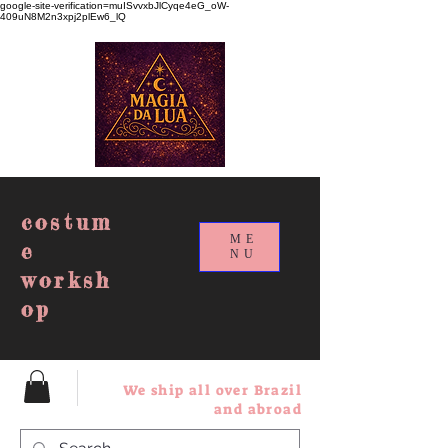
google-site-verification=muISvvxbJlCyqe4eG_oW-
409uN8M2n3xpj2plEw6_lQ
costum
ME
e
NU
worksh
op
We ship all over Brazil
and abroad