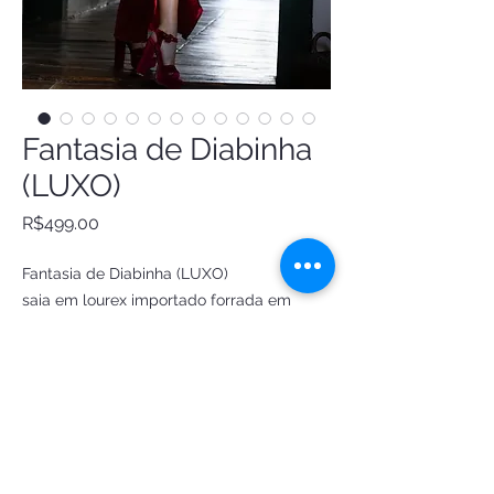
Fantasia de Diabinha
(LUXO)
Price
R$499.00
Fantasia de Diabinha (LUXO)
saia em lourex importado forrada em
cetim
cropped em lourex importado forrado em
cetim
tiara diabinha
tridente
Luvas R$ 35
Feita sob medida