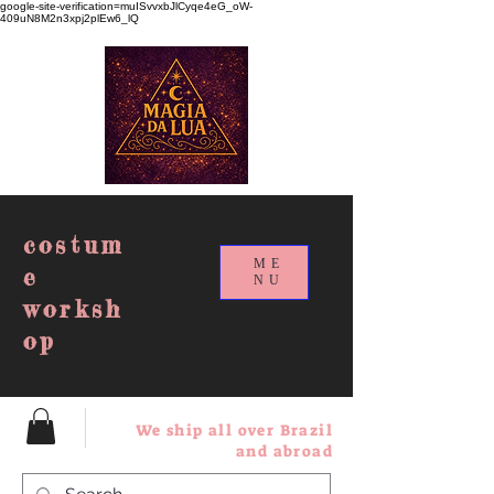
google-site-verification=muISvvxbJlCyqe4eG_oW-
409uN8M2n3xpj2plEw6_lQ
costum
ME
e
NU
worksh
op
We ship all over Brazil
and abroad