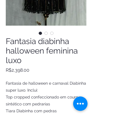
Fantasia diabinha
halloween feminina
luxo
Price
R$2,398.00
Fantasia de halloween e carnaval Diabinha
super luxo. Inclui:
Top cropped confeccionado em couro
sintético com pedrarias
Tiara Diabinha com pedras
Gargantilha de couro sintético com strass
Saia de franjas lantejoulas em cós brilho