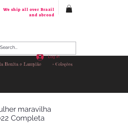
We ship all over Brazil
and abroad
Log In
ia Bonita e Lampião
+ Coleções
ulher maravilha
022 Completa