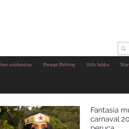
June celebration
Prompt Delivery
little brides
Mar
Fantasia m
carnaval 2
peruca