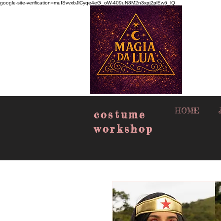
google-site-verification=muISvvxbJlCyqe4eG_oW-409uN8M2n3xpj2plEw6_lQ
HOME
costume
workshop