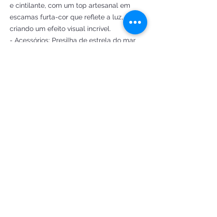
e cintilante, com um top artesanal em
escamas furta-cor que reflete a luz,
criando um efeito visual incrível.
- Acessórios: Presilha de estrela do mar
furta-cor para complementar sua
transformação em sereia.
Esta fantasia é a escolha ideal para quem
deseja se destacar e viver momentos
inesquecíveis. Prepare-se para ser a
verdadeira sereia da festa!
Obs: Não inclui adereço pérolas, short e
tiara cristal)
Criação e confecção by
@Fantasiasdeluxoatelie
Sob medida 🧜🏼‍♀️
order