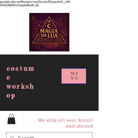
google-site-verification=muISvvxbJlCyqe4eG_oW-
409uN8M2n3xpj2plEw6_lQ
costum
ME
e
NU
worksh
op
We ship all over Brazil
and abroad