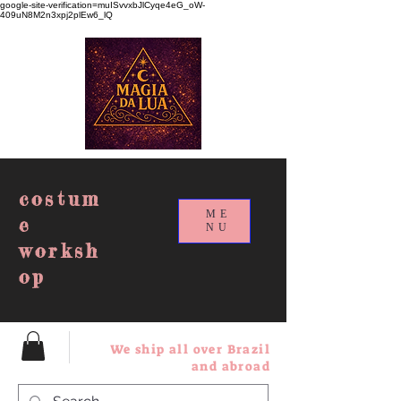
google-site-verification=muISvvxbJlCyqe4eG_oW-
409uN8M2n3xpj2plEw6_lQ
costum
ME
e
NU
worksh
op
We ship all over Brazil
and abroad