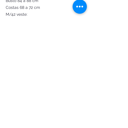
Busto 84 a 88 cm
Costas 68 a 72 cm
M/42 veste:
Busto 88 a 92 cm
Costas 73 a 77 cm
G/44 veste:
Busto 92 a 96 cm
Costas 78 a 82 cm
GG 46 veste:
Busto 96 a 100 cm
Costas 83 a 87 cm
Verificar disponibilidade de numeração
Criação e confecção by
@Fantasiasdeluxoatelie
order