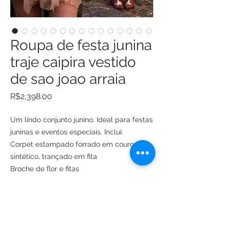
Roupa de festa junina
traje caipira vestido
de sao joao arraia
Price
R$2,398.00
Um lindo conjunto junino. Ideal para festas
juninas e eventos especiais. Inclui:
Corpet estampado forrado em couro
sintético, trançado em fita
Broche de flor e fitas
Presilha de cabelo flor e fitas
Saia de tule com babados, detalhes em
corações de paetê e lacinhos
Gargantilha Strass