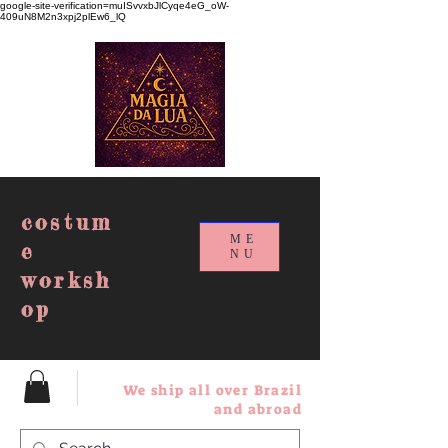
google-site-verification=muISvvxbJlCyqe4eG_oW-
409uN8M2n3xpj2plEw6_lQ
costum
ME
e
NU
worksh
op
We ship all over Brazil
and abroad