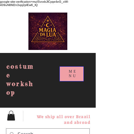
google-site-verification=muISvvxbJlCyqe4eG_oW-
409uN8M2n3xpj2plEw6_lQ
costum
ME
e
NU
worksh
op
We ship all over Brazil
and abroad