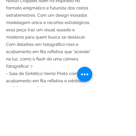
Nosso Cropped Alien foi inspirado no
formato enigmático e futurista dos rostos
extraterrestres. Com um design inovador,
modelagem única e recortes estratégicos,
essa peça traz um visual ousado e
moderno para quem busca se destacar.
Com detalhes em holográfico roxo e
acabamento em fita refletiva que "acende"
na luz, como o flash de uma câmera
fotográfica! ✨
- Saia de Sintético Verniz Preto com
acabamento em fita refletiva e rebites,
perfeita para adicionar um toque ousado e
iluminado a qualquer movimento.
- patches que fazem referência à Área 51,
esse lugar misterioso e cheio de
especulações sobre extraterrestres. 👽
Mensagens como “Get in loser” para um
convite a uma abdução divertida, e “No