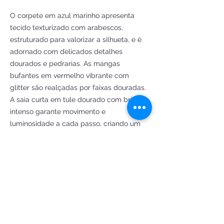
O corpete em azul marinho apresenta
tecido texturizado com arabescos,
estruturado para valorizar a silhueta, e é
adornado com delicados detalhes
dourados e pedrarias. As mangas
bufantes em vermelho vibrante com
glitter são realçadas por faixas douradas.
A saia curta em tule dourado com brilho
intenso garante movimento e
luminosidade a cada passo, criando um
efeito mágico sob a luz.
Ideal para festas à fantasia, eventos
temáticos, cosplays e ensaios
fotográficos, essa peça sob medida une o
encanto dos contos de fadas à
sofisticação do luxo moderno.