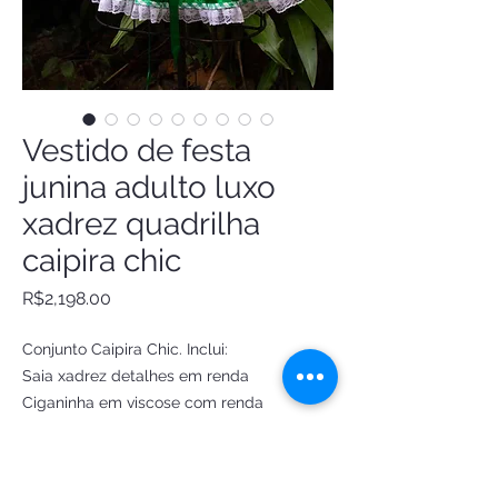
Vestido de festa
junina adulto luxo
xadrez quadrilha
caipira chic
Price
R$2,198.00
Conjunto Caipira Chic. Inclui:
Saia xadrez detalhes em renda
Ciganinha em viscose com renda
Corpet veludo, trançado em fitas com
zíper
Suspensórios em veludo