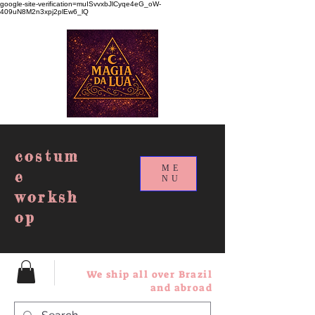
google-site-verification=muISvvxbJlCyqe4eG_oW-
409uN8M2n3xpj2plEw6_lQ
costum
ME
e
NU
worksh
op
We ship all over Brazil
and abroad