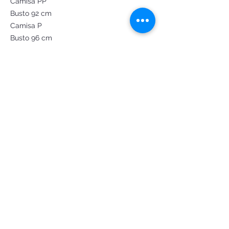
Camisa PP
Busto 92 cm
Camisa P
Busto 96 cm
Camisa M
Busto 100 cm
Saia P
Cintura 66 a 69 cm
Saia M
cintura 70 a 75 cm
Saia G
Cintura 76 a 81 cm
Saia GG
Cintura 82 a 100 cm
(Até quadril 110cm)
order