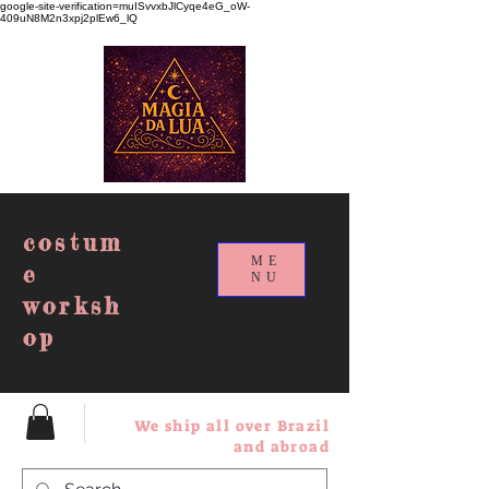
google-site-verification=muISvvxbJlCyqe4eG_oW-
409uN8M2n3xpj2plEw6_lQ
costum
ME
e
NU
worksh
op
We ship all over Brazil
and abroad