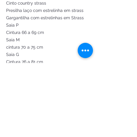
Cinto country strass
Presilha laço com estrelinha em strass
Gargantilha com estrelinhas em Strass
Saia P
Cintura 66 a 69 cm
Saia M
cintura 70 a 75 cm
Saia G
Cintura 76 a 81 cm
Saia GG
Cintura 82 a 90 cm
Camisa P
Busto 90 a 96 cm
Camisa M
Busto 97 a 100 cm
Camisa G
Busto 101 a 104
Camisa GG
Busto 105 a 110