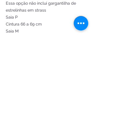
Essa opção não inclui gargantilha de
estrelinhas em strass
Saia P
Cintura 66 a 69 cm
Saia M
cintura 70 a 75 cm
Saia G
Cintura 76 a 81 cm
Saia GG
Cintura 82 a 100 cm
Camisa P
Busto 90 a 95 cm
Camisa M
Busto 96 a 99 cm
Camisa G
Busto 100 a 103 cm
@Fantasiasdeluxoatelie