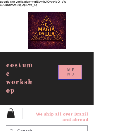
google-site-verification=muISvvxbJlCyqe4eG_oW-
409uN8M2n3xpj2plEw6_lQ
costum
ME
e
NU
worksh
op
We ship all over Brazil
and abroad