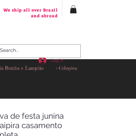
We ship all over Brazil
and abroad
Log In
ia Bonita e Lampião
+ Coleções
va de festa junina
caipira casamento
pleta