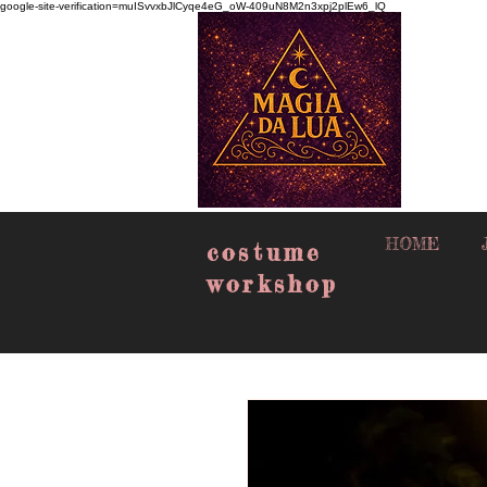
google-site-verification=muISvvxbJlCyqe4eG_oW-409uN8M2n3xpj2plEw6_lQ
HOME
costume
workshop