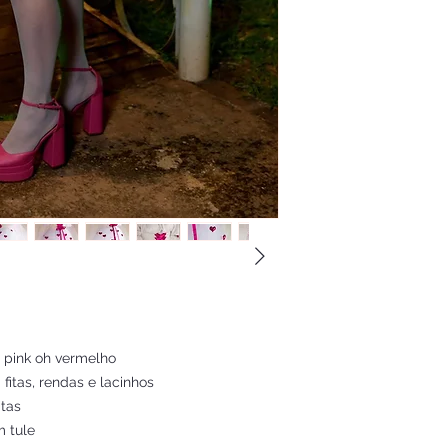
 pink oh vermelho
itas, rendas e lacinhos
itas
m tule