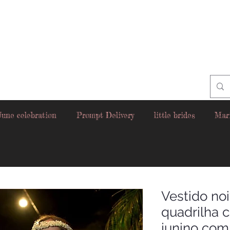
June celebration
Prompt Delivery
little brides
Mar
Vestido noi
quadrilha 
junino com