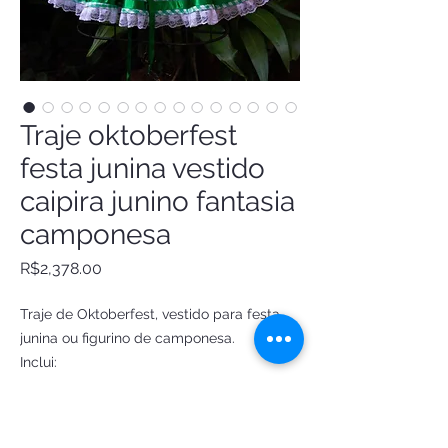
Traje oktoberfest
festa junina vestido
caipira junino fantasia
camponesa
Price
R$2,378.00
Traje de Oktoberfest, vestido para festa
junina ou figurino de camponesa.
Inclui:
Ciganinha em viscose com detalhes em
renda
Corpet em veludo trançado com fitas