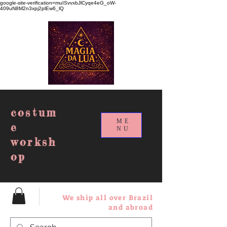
google-site-verification=muISvvxbJlCyqe4eG_oW-
409uN8M2n3xpj2plEw6_lQ
costum
ME
e
NU
worksh
op
We ship all over Brazil
and abroad